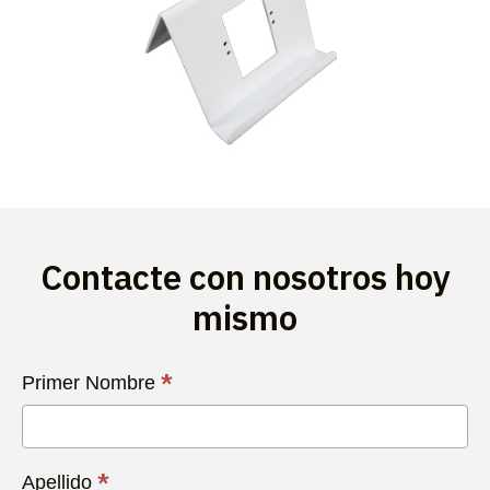
Contacte con nosotros hoy
mismo
Contacta
*
Primer Nombre
con
Nosotros
Hoy
*
Apellido