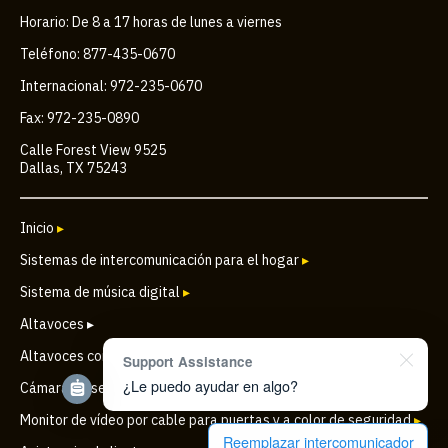
Horario: De 8 a 17 horas de lunes a viernes
Teléfono: 877-435-0670
Internacional: 972-235-0670
Fax: 972-235-0890
Calle Forest View 9525
Dallas, TX 75243
Inicio
▸
Sistemas de intercomunicación para el hogar
▸
Sistema de música digital
▸
Altavoces ▸
Altavoces comerciales
▸
Support Assistance
¿Le puedo ayudar en algo?
Cámara de seguridad IP inalámbrica para puertas
▸
Monitor de vídeo por cable para puertas y a color de seguridad
▸
Reemplazar intercomunicador