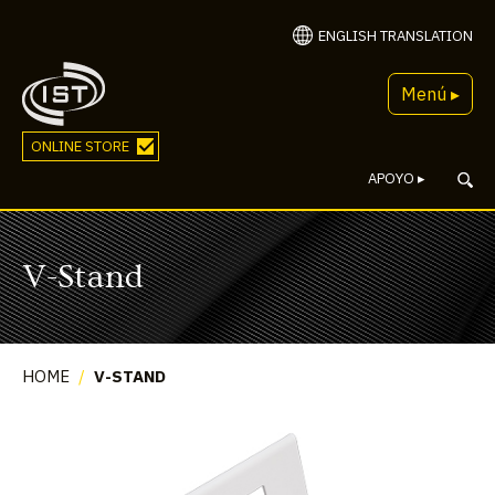
ENGLISH TRANSLATION
Menú ▸
ONLINE STORE
APOYO
▸
V-Stand
HOME
/
V-STAND