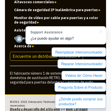
Altavoces comerciales
▸
Cámara de seguridad IP inalámbrica para puertas
▸
Monitor de vídeo por cable para puertas y a color
de seguridad
▸
Asistencia al cliente
▸
Support Assistance
¿Le puedo ayudar en algo?
Contacto con nosotros
▸
Acerca de
▸
Reemplazar intercomunicador
Encuentre un distribuidor-instalador ▸
Reparar Intercomunicador
El fabricante número 1 de sistemas de intercomunicación
Videos de' Cómo Hacer
doméstica de sustitución RETRO, altavoces, cámaras de
seguridad para puertas delanteras y equipos de audio
Pregunta Sobre el Producto
¿Dónde puedo comprar sus
©2011-2021 Intrasonic Technology, Todos los derechos
productos?
reservados
Diseño y desarrollo del sitio web
por
Blue Cardigan