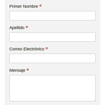
Contacta
*
Primer Nombre
con
Nosotros
Hoy
*
Apellido
*
Correo Electrónico
*
Mensaje