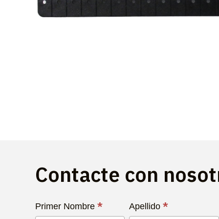
Contacte con noso
Contacta
*
*
Primer Nombre
Apellido
con