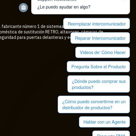
¿Le puedo ayudar en algo?
Reemplazar intercomunicador
l fabricante número 1 de sistemas de intercomunicación
oméstica de sustitución RETRO, altavoces, cámaras de
Reparar Intercomunicador
eguridad para puertas delanteras y equipos de audio
Videos de' Cómo Hacer
Pregunta Sobre el Producto
¿Dónde puedo comprar sus
productos?
¿Cómo puedo convertirme en un
distribuidor de productos?
Hablar con un Agente
Pregunta RMA