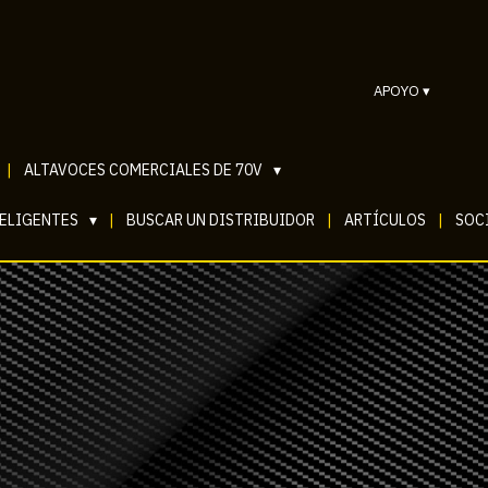
APOYO
▾
|
ALTAVOCES COMERCIALES DE 70V
▾
TELIGENTES
▾
|
BUSCAR UN DISTRIBUIDOR
|
ARTÍCULOS
|
SOCI