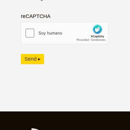
reCAPTCHA
Send ▸