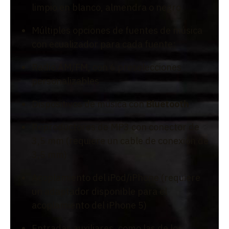
limpio en blanco, almendra o negro
Múltiples opciones de fuentes de música
con ecualizador para cada fuente:
Radio AM/FM, con 6 preselecciones
personalizables
Dispositivos de música con
Bluetooth
Reproductores de MP3 con conector de
3,5 mm (requiere un cable de conexión de
3,5 mm)
Acoplamiento del iPod/iPhone (requiere
un adaptador disponible para el
acoplamiento del iPhone 5)
Entradas auxiliares, como las de los