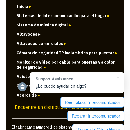
Inicio
▸
Sistemas de intercomunicación para el hogar
▸
Sistema de música digital
▸
Altavoces ▸
Altavoces comerciales
▸
Cámara de seguridad IP inalámbrica para puertas
▸
Monitor de vídeo por cable para puertas y a color
de seguridad
▸
Asistencia al cliente
▸
Support Assistance
¿Le puedo ayudar en algo?
Contacto con nosotros
▸
Acerca de
▸
Reemplazar intercomunicador
Encuentre un distribuidor-instalador ▸
Reparar Intercomunicador
El fabricante número 1 de sistemas de intercomunicación
Videos de' Cómo Hacer