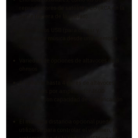
reproductores de satélite y CD (RCA en la
parte trasera de la unidad)
Dispositivos USB (para cargar y
reproducir música desde una memoria
USB)
Variedad de opciones de altavoces de 8
ohmios
Ampliable hasta 4 pares de altavoces
adicionales por amplificador I600
opcional, con capacidad de amplificación
ilimitada
El mando a distancia opcional puede
utilizarse para controlar el volumen, la