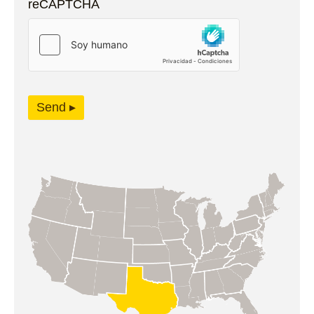
reCAPTCHA
Send ▸