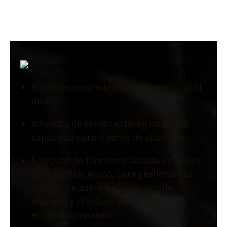
Revolucionaria interfaz de pantalla táctil
de 4″.
80 vatios de sonido estéreo total, con
capacidad para 4 pares de altavoces
Selección de funciones basada en iconos
para facilitar el uso, para gestionar las
fuentes de audio, los controles de
volumen y el estado de
encendido/apagado