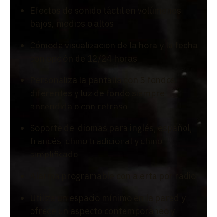
Efectos de sonido táctil en volúmenes
bajos, medios o altos
Cómoda visualización de la hora y la fecha
con opción de 12/24 horas
Personaliza la pantalla con 5 fondos
diferentes y luz de fondo siempre
encendida o con retraso
Soporte de idiomas para inglés, español,
francés, chino tradicional y chino
simplificado
Alarma programable con alerta por radio
Utiliza un espacio mínimo en la pared y
ofrece un aspecto contemporáneo y