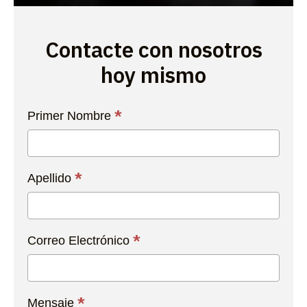
Contacte con nosotros
hoy mismo
Contacta
*
Primer Nombre
con
Nosotros
Hoy
*
Apellido
*
Correo Electrónico
*
Mensaje