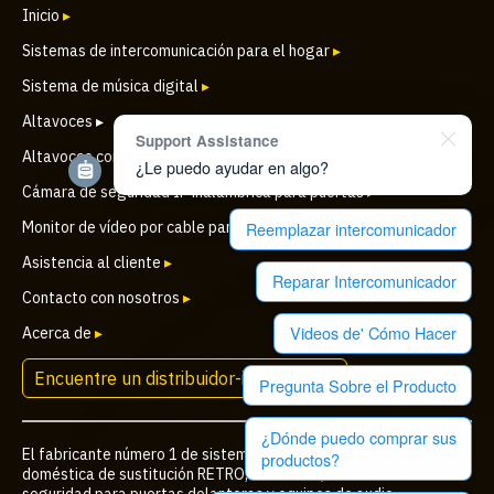
Inicio
▸
Sistemas de intercomunicación para el hogar
▸
Sistema de música digital
▸
Altavoces ▸
Support Assistance
Altavoces comerciales
▸
¿Le puedo ayudar en algo?
Cámara de seguridad IP inalámbrica para puertas
▸
Monitor de vídeo por cable para puertas y a color de seguridad
▸
Reemplazar intercomunicador
Asistencia al cliente
▸
Reparar Intercomunicador
Contacto con nosotros
▸
Videos de' Cómo Hacer
Acerca de
▸
Encuentre un distribuidor-instalador ▸
Pregunta Sobre el Producto
¿Dónde puedo comprar sus
El fabricante número 1 de sistemas de intercomunicación
productos?
doméstica de sustitución RETRO, altavoces, cámaras de
seguridad para puertas delanteras y equipos de audio