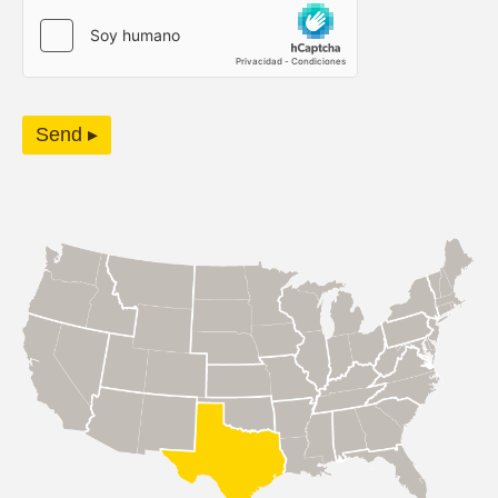
Send ▸