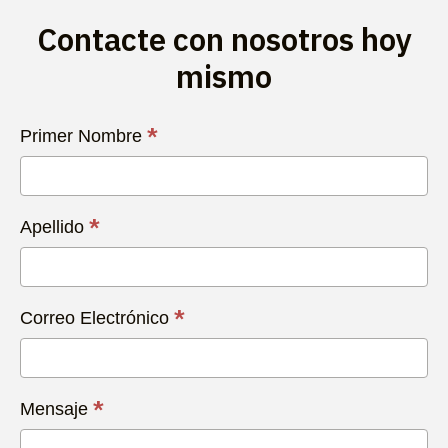
Contacte con nosotros hoy
mismo
Contacta
*
Primer Nombre
con
Nosotros
Hoy
*
Apellido
*
Correo Electrónico
*
Mensaje