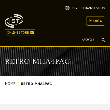
ENGLISH TRANSLATION
Menú ▸
ONLINE STORE
APOYO
▸
RETRO-MHA4PAC
HOME
/
RETRO-MHA4PAC