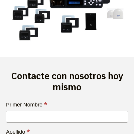
Contacte con nosotros hoy
mismo
Contacta
*
Primer Nombre
con
Nosotros
Hoy
*
Apellido