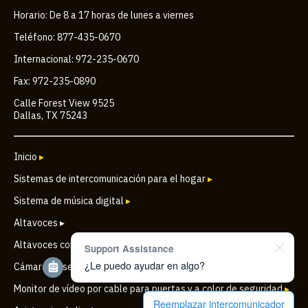
Horario: De 8 a 17 horas de lunes a viernes
Teléfono: 877-435-0670
Internacional: 972-235-0670
Fax: 972-235-0890
Calle Forest View 9525
Dallas, TX 75243
Inicio
▸
Sistemas de intercomunicación para el hogar
▸
Sistema de música digital
▸
Altavoces ▸
Altavoces comerciales
▸
Support Assistance
¿Le puedo ayudar en algo?
Cámara de seguridad IP inalámbrica para puertas
▸
Monitor de vídeo por cable para puertas y a color de seguridad
▸
Reemplazar intercomunicador