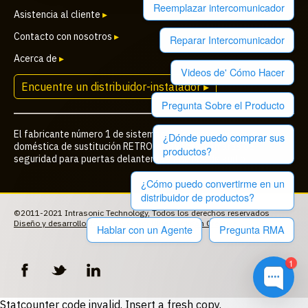
Reemplazar intercomunicador
Asistencia al cliente
▸
Contacto con nosotros
▸
Reparar Intercomunicador
Acerca de
▸
Videos de' Cómo Hacer
Encuentre un distribuidor-instalador ▸
Pregunta Sobre el Producto
El fabricante número 1 de sistemas de intercomunicación
¿Dónde puedo comprar sus
doméstica de sustitución RETRO, altavoces, cámaras de
productos?
seguridad para puertas delanteras y equipos de audio
¿Cómo puedo convertirme en un
distribuidor de productos?
©2011-2021 Intrasonic Technology, Todos los derechos reservados
Diseño y desarrollo del sitio web
por
Blue Cardigan Creative
Hablar con un Agente
Pregunta RMA
1
Statcounter code invalid. Insert a fresh copy.