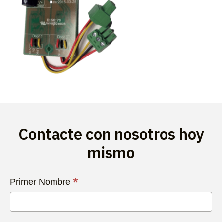
Contacte con nosotros hoy
mismo
Contacta
*
Primer Nombre
con
Nosotros
Hoy