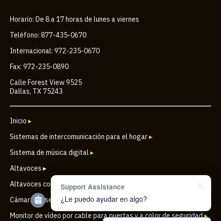
Horario: De 8 a 17 horas de lunes a viernes
Teléfono: 877-435-0670
Internacional: 972-235-0670
Fax: 972-235-0890
Calle Forest View 9525
Dallas, TX 75243
Inicio
▸
Sistemas de intercomunicación para el hogar
▸
Sistema de música digital
▸
Altavoces ▸
Altavoces comerciales
▸
Support Assistance
¿Le puedo ayudar en algo?
Cámara de seguridad IP inalámbrica para puertas
▸
Monitor de vídeo por cable para puertas y a color de seguridad
▸