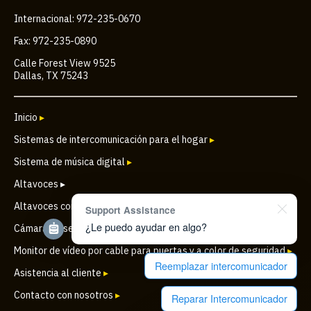
Internacional: 972-235-0670
Fax: 972-235-0890
Calle Forest View 9525
Dallas, TX 75243
Inicio
▸
Sistemas de intercomunicación para el hogar
▸
Sistema de música digital
▸
Altavoces ▸
Altavoces comerciales
▸
Support Assistance
¿Le puedo ayudar en algo?
Cámara de seguridad IP inalámbrica para puertas
▸
Monitor de vídeo por cable para puertas y a color de seguridad
▸
Reemplazar intercomunicador
Asistencia al cliente
▸
Contacto con nosotros
▸
Reparar Intercomunicador