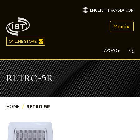
ENGLISH TRANSLATION
Menú ▸
ONLINE STORE
APOYO
▸
RETRO-5R
HOME
/
RETRO-5R