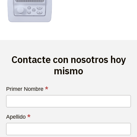
Contacte con nosotros hoy
mismo
Contacta
*
Primer Nombre
con
Nosotros
Hoy
*
Apellido