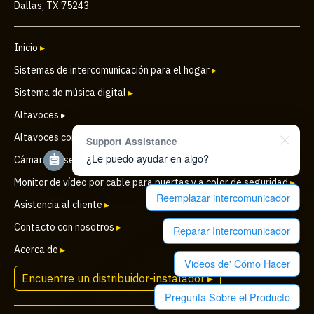
Dallas, TX 75243
Inicio
▸
Sistemas de intercomunicación para el hogar
▸
Sistema de música digital
▸
Altavoces ▸
Altavoces comerciales
▸
Support Assistance
¿Le puedo ayudar en algo?
Cámara de seguridad IP inalámbrica para puertas
▸
Monitor de vídeo por cable para puertas y a color de seguridad
▸
Reemplazar intercomunicador
Asistencia al cliente
▸
Contacto con nosotros
▸
Reparar Intercomunicador
Acerca de
▸
Videos de' Cómo Hacer
Encuentre un distribuidor-instalador ▸
Pregunta Sobre el Producto