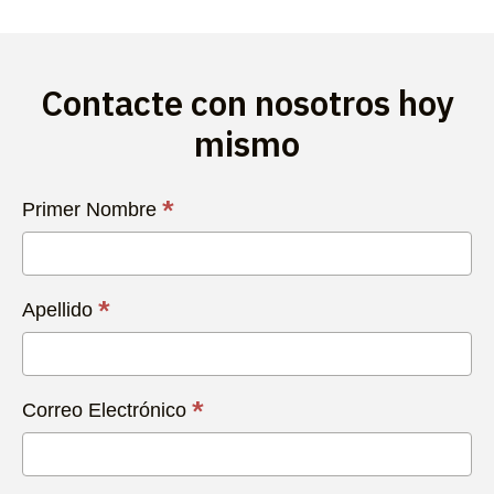
Contacte con nosotros hoy
mismo
Contacta
*
Primer Nombre
con
Nosotros
Hoy
*
Apellido
*
Correo Electrónico