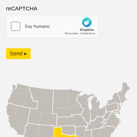
reCAPTCHA
Send ▸