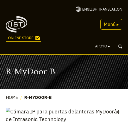
ENGLISH TRANSLATION
Menú ▸
ONLINE STORE
APOYO
▸
R-MyDoor-B
HOME
/
R-MYDOOR-B