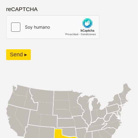
reCAPTCHA
Send ▸