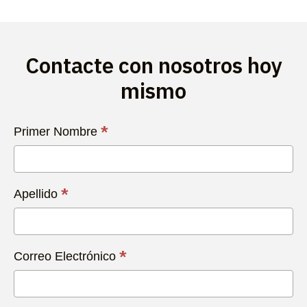
Contacte con nosotros hoy
mismo
Contacta
*
Primer Nombre
con
Nosotros
Hoy
*
Apellido
*
Correo Electrónico