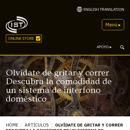
ENGLISH TRANSLATION
Menú ▸
ONLINE STORE
APOYO
▸
Olvídate de gritar y correr
Descubra la comodidad de
un sistema de interfono
doméstico
HOME
/
ARTÍCULOS
/
OLVÍDATE DE GRITAR Y CORRER