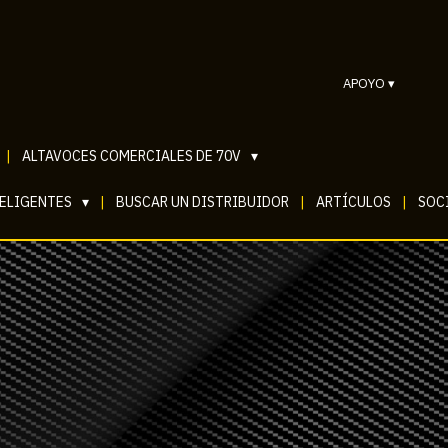
APOYO
▾
|
ALTAVOCES COMERCIALES DE 70V
▾
TELIGENTES
▾
|
BUSCAR UN DISTRIBUIDOR
|
ARTÍCULOS
|
SOCI