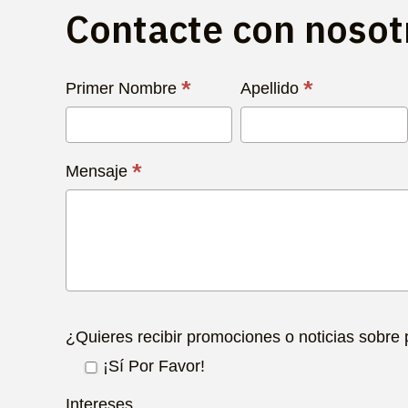
Contacte con noso
Contacta
*
*
Primer Nombre
Apellido
con
Nosotros
Hoy
*
Mensaje
¿Quieres recibir promociones o noticias sobre
¡Sí Por Favor!
Intereses