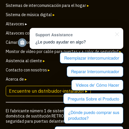
Sistemas de intercomunicación para el hogar
▸
Sistema de música digital
▸
Altavoces ▸
Altavoces comerciales
▸
Support Assistance
¿Le puedo ayudar en algo?
Cámara de seguridad IP inalámbrica para puertas
▸
Monitor de vídeo por cable para puertas y a color de seguridad
▸
Reemplazar intercomunicador
Asistencia al cliente
▸
Contacto con nosotros
▸
Reparar Intercomunicador
Acerca de
▸
Videos de' Cómo Hacer
Encuentre un distribuidor-instalador ▸
Pregunta Sobre el Producto
El fabricante número 1 de sistemas de intercomunicación
¿Dónde puedo comprar sus
doméstica de sustitución RETRO, altavoces, cámaras de
productos?
seguridad para puertas delanteras y equipos de audio