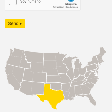
Send ▸