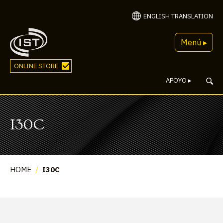
ENGLISH TRANSLATION
Menú ▸
ONLINE STORE
APOYO
▸
I30C
HOME
/
I30C