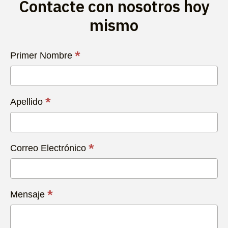
Contacte con nosotros hoy
mismo
Contacta
*
Primer Nombre
con
Nosotros
Hoy
*
Apellido
*
Correo Electrónico
*
Mensaje