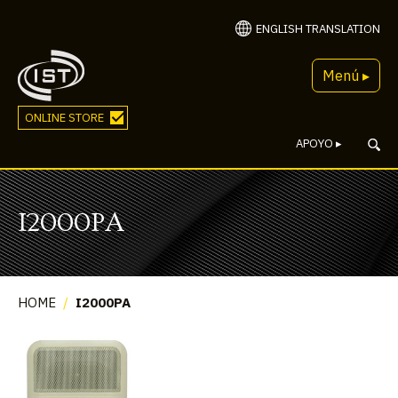
ENGLISH TRANSLATION
Menú ▸
ONLINE STORE
APOYO
▸
I2000PA
HOME
/
I2000PA