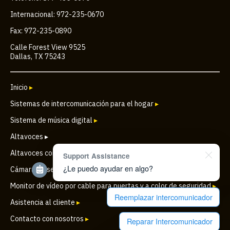
Internacional: 972-235-0670
Fax: 972-235-0890
Calle Forest View 9525
Dallas, TX 75243
Inicio
▸
Sistemas de intercomunicación para el hogar
▸
Sistema de música digital
▸
Altavoces ▸
Altavoces comerciales
▸
Support Assistance
¿Le puedo ayudar en algo?
Cámara de seguridad IP inalámbrica para puertas
▸
Monitor de vídeo por cable para puertas y a color de seguridad
▸
Reemplazar intercomunicador
Asistencia al cliente
▸
Contacto con nosotros
▸
Reparar Intercomunicador