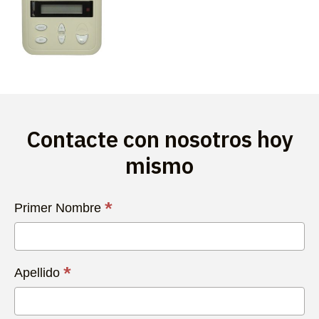
Contacte con nosotros hoy
mismo
Contacta
*
Primer Nombre
con
Nosotros
Hoy
*
Apellido