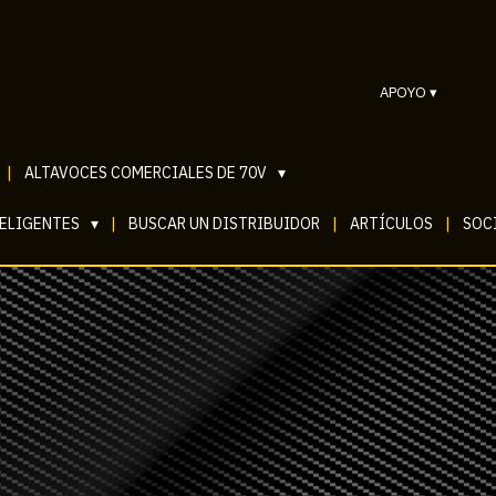
APOYO
▾
|
ALTAVOCES COMERCIALES DE 70V
▾
TELIGENTES
▾
|
BUSCAR UN DISTRIBUIDOR
|
ARTÍCULOS
|
SOCI