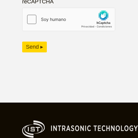
reCAPTCHA
Send ▸