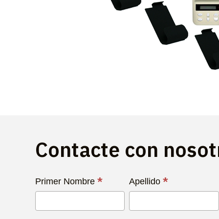
Contacte con noso
Contacta
*
*
Primer Nombre
Apellido
con
Nosotros
Hoy