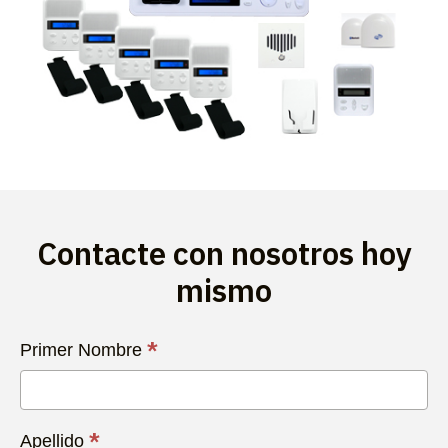
Contacte con nosotros hoy
mismo
Contacta
*
Primer Nombre
con
Nosotros
Hoy
*
Apellido