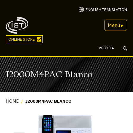
ENGLISH TRANSLATION
Menú ▸
ONLINE STORE
APOYO
▸
I2000M4PAC Blanco
HOME
/
I2000M4PAC BLANCO