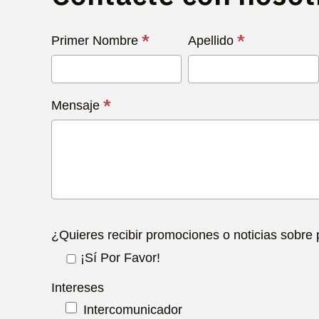
Contacta
*
*
Primer Nombre
Apellido
con
Nosotros
Hoy
*
Mensaje
¿Quieres recibir promociones o noticias sobre
¡Sí Por Favor!
Intereses
Intercomunicador