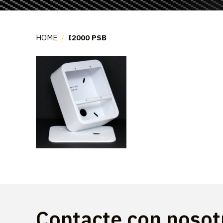
HOME
/
I2000 PSB
Contacte con noso