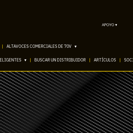
APOYO
▾
|
ALTAVOCES COMERCIALES DE 70V
▾
TELIGENTES
▾
|
BUSCAR UN DISTRIBUIDOR
|
ARTÍCULOS
|
SOCI