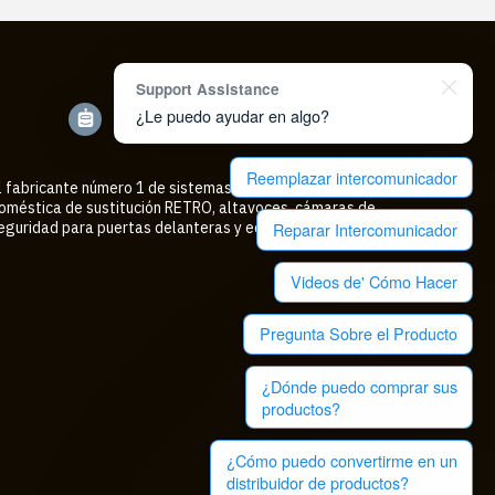
Support Assistance
¿Le puedo ayudar en algo?
Reemplazar intercomunicador
l fabricante número 1 de sistemas de intercomunicación
oméstica de sustitución RETRO, altavoces, cámaras de
Reparar Intercomunicador
eguridad para puertas delanteras y equipos de audio
Videos de' Cómo Hacer
Pregunta Sobre el Producto
¿Dónde puedo comprar sus
productos?
¿Cómo puedo convertirme en un
distribuidor de productos?