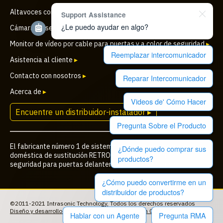
Altavoces comerciales
▸
Support Assistance
¿Le puedo ayudar en algo?
Cámara de seguridad IP inalámbrica para puertas
▸
Monitor de vídeo por cable para puertas y a color de seguridad
▸
Reemplazar intercomunicador
Asistencia al cliente
▸
Contacto con nosotros
▸
Reparar Intercomunicador
Acerca de
▸
Videos de' Cómo Hacer
Encuentre un distribuidor-instalador ▸
Pregunta Sobre el Producto
El fabricante número 1 de sistemas de intercomunicación
¿Dónde puedo comprar sus
doméstica de sustitución RETRO, altavoces, cámaras de
productos?
seguridad para puertas delanteras y equipos de audio
¿Cómo puedo convertirme en un
distribuidor de productos?
©2011-2021 Intrasonic Technology, Todos los derechos reservados
Diseño y desarrollo del sitio web
por
Blue Cardigan Creative
Hablar con un Agente
Pregunta RMA