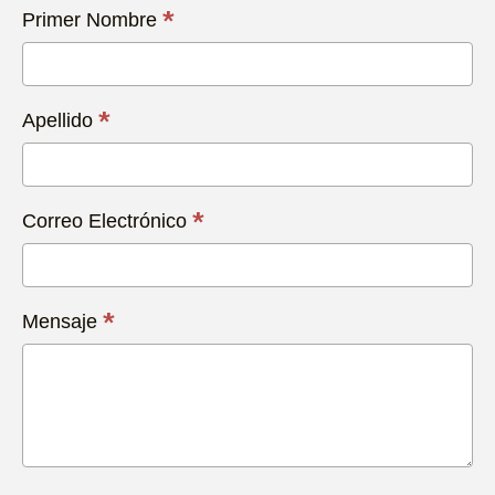
Contacta
*
Primer Nombre
con
Nosotros
Hoy
*
Apellido
*
Correo Electrónico
*
Mensaje